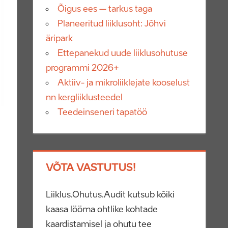
Õigus ees – tarkus taga
Planeeritud liiklusoht: Jõhvi
äripark
Ettepanekud uude liiklusohutuse
programmi 2026+
Aktiiv- ja mikroliiklejate kooselust
nn kergliiklusteedel
Teedeinseneri tapatöö
VÕTA VASTUTUS!
Liiklus.Ohutus.Audit kutsub kõiki
kaasa lööma ohtlike kohtade
kaardistamisel ja ohutu tee