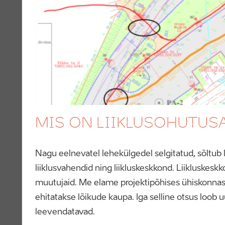
MIS ON LIIKLUSOHUTUS
Nagu eelnevatel lehekülgedel selgitatud, sõltub l
liiklusvahendid ning liikluskeskkond. Liikluskes
muutujaid. Me elame projektipõhises ühiskonnas,
ehitatakse lõikude kaupa. Iga selline otsus loob uu
leevendatavad.