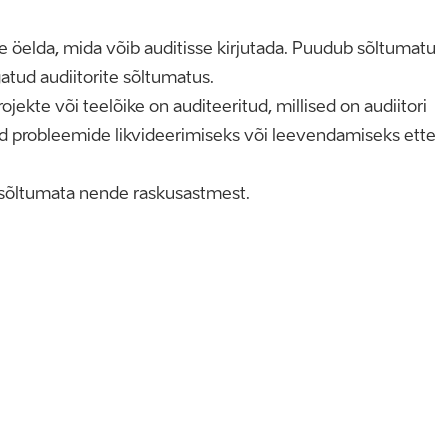
te öelda, mida võib auditisse kirjutada. Puudub sõltumatu
gatud audiitorite sõltumatus.
projekte või teelõike on auditeeritud, millised on audiitori
d probleemide likvideerimiseks või leevendamiseks ette
se sõltumata nende raskusastmest.