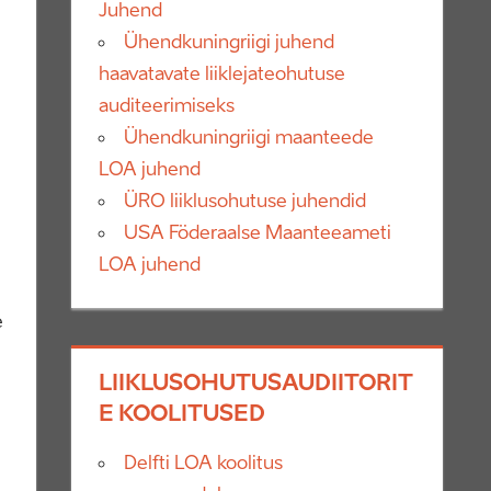
Juhend
Ühendkuningriigi juhend
haavatavate liiklejateohutuse
auditeerimiseks
Ühendkuningriigi maanteede
LOA juhend
ÜRO liiklusohutuse juhendid
USA Föderaalse Maanteeameti
LOA juhend
e
LIIKLUSOHUTUSAUDIITORIT
E KOOLITUSED
Delfti LOA koolitus