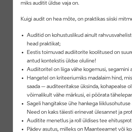
miks auditit üldse vaja on.
Kuigi audit on hea mõte, on praktikas siiski mit
Auditid on kohustuslikud ainult rahvusvahelis
head praktikat;
Eestis toimuvad audiitorite koolitused on suu
antud kontekstis üldse oluline!
Audiitoritel on liiga vähe kogemusi, segamini 
Hangetel on kriteeriumiks madalaim hind, mist
saada – auditeeritakse üksinda, kohapealse olu
võimalikult vähe märkusi, ei pöörata tähelepanu
Sageli hangitakse ühe hankega liiklusohutuse aud
Need on kaks täiesti erinevat ülesannet ja pro
Auditite menetlus ja roll üldises tee ehituspr
Pädev asutus, milleks on Maanteeamet või kohali