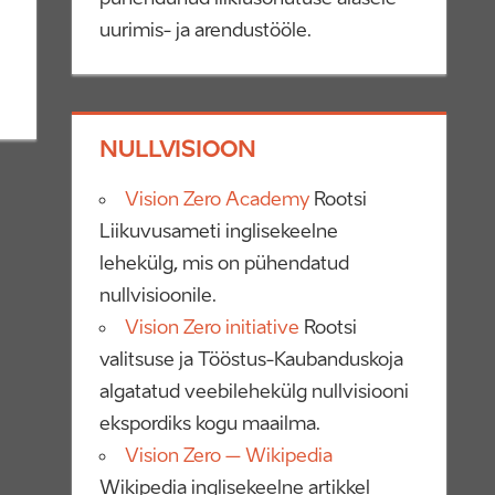
uurimis- ja arendustööle.
NULLVISIOON
Vision Zero Academy
Rootsi
Liikuvusameti inglisekeelne
lehekülg, mis on pühendatud
nullvisioonile.
Vision Zero initiative
Rootsi
valitsuse ja Tööstus-Kaubanduskoja
algatatud veebilehekülg nullvisiooni
ekspordiks kogu maailma.
Vision Zero – Wikipedia
Wikipedia inglisekeelne artikkel