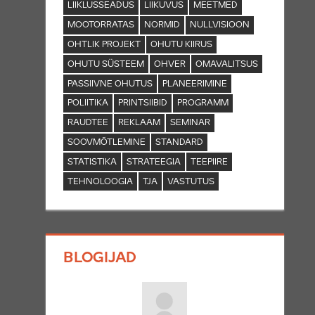
LIIKLUSSEADUS
LIIKUVUS
MEETMED
MOOTORRATAS
NORMID
NULLVISIOON
OHTLIK PROJEKT
OHUTU KIIRUS
OHUTU SÜSTEEM
OHVER
OMAVALITSUS
PASSIIVNE OHUTUS
PLANEERIMINE
POLIITIKA
PRINTSIIBID
PROGRAMM
RAUDTEE
REKLAAM
SEMINAR
SOOVMÕTLEMINE
STANDARD
STATISTIKA
STRATEEGIA
TEEPIIRE
TEHNOLOOGIA
TJA
VASTUTUS
BLOGIJAD