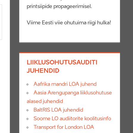
printsiipide propageerimisel.
Viime Eesti viie ohutuima riigi hulka!
LIIKLUSOHUTUSAUDITI
JUHENDID
Aafrika mandri LOA juhend
Aasia Arengupanga liiklusohutuse
alased juhendid
BaltRIS LOA juhendid
Soome LO audiitorite koolitusinfo
Transport for London LOA