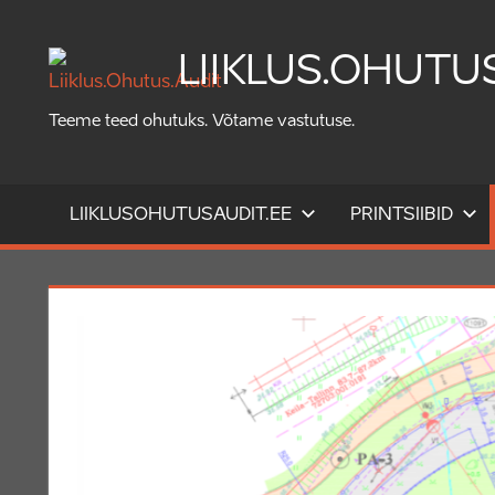
Skip
to
LIIKLUS.OHUTU
content
Teeme teed ohutuks. Võtame vastutuse.
LIIKLUSOHUTUSAUDIT.EE
PRINTSIIBID