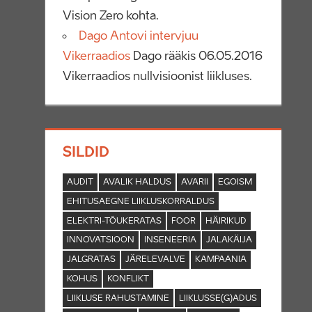
Vision Zero kohta.
Dago Antovi intervjuu
Vikerraadios
Dago rääkis 06.05.2016
Vikerraadios nullvisioonist liikluses.
SILDID
AUDIT
AVALIK HALDUS
AVARII
EGOISM
EHITUSAEGNE LIIKLUSKORRALDUS
ELEKTRI-TÕUKERATAS
FOOR
HÄIRIKUD
INNOVATSIOON
INSENEERIA
JALAKÄIJA
JALGRATAS
JÄRELEVALVE
KAMPAANIA
KOHUS
KONFLIKT
LIIKLUSE RAHUSTAMINE
LIIKLUSSE(G)ADUS