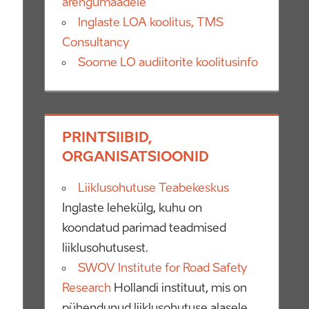
arengumaadele
Inglaste LOA koolitus, TMS
Consultancy
Soome LO audiitorite koolitusinfo
PRINTSIIBID,
ORGANISATSIOONID
Liiklusohutuse Teabekeskus
Inglaste lehekülg, kuhu on
koondatud parimad teadmised
liiklusohutusest.
SWOV Institute for Road Safety
Research
Hollandi instituut, mis on
pühendunud liiklusohutuse alasele