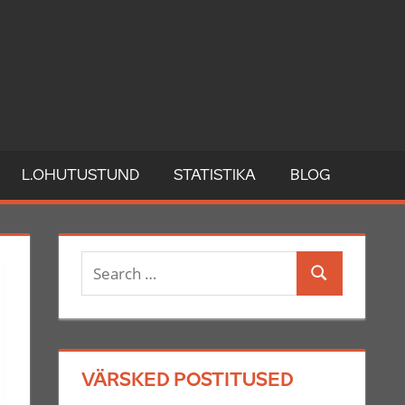
L.OHUTUSTUND
STATISTIKA
BLOG
Search
Search
for:
VÄRSKED POSTITUSED