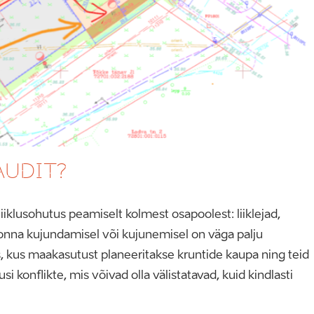
AUDIT?
iiklusohutus peamiselt kolmest osapoolest: liiklejad,
kkonna kujundamisel või kujunemisel on väga palju
 kus maakasutust planeeritakse kruntide kaupa ning teid
si konflikte, mis võivad olla välistatavad, kuid kindlasti