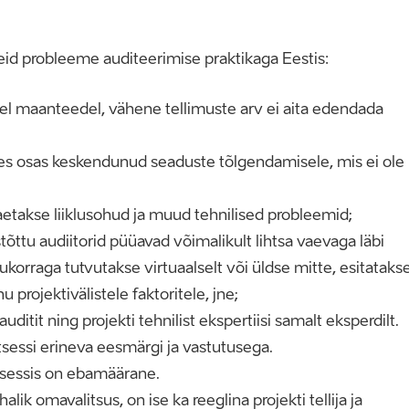
meid probleeme auditeerimise praktikaga Eestis:
tel maanteedel, vähene tellimuste arv ei aita edendada
res osas keskendunud seaduste tõlgendamisele, mis ei ole
aetakse liiklusohud ja muud tehnilised probleemid;
õttu audiitorid püüavad võimalikult lihtsa vaevaga läbi
korraga tutvutakse virtuaalselt või üldse mitte, esitataks
 projektivälistele faktoritele, jne;
itit ning projekti tehnilist ekspertiisi samalt eksperdilt.
tsessi erineva eesmärgi ja vastutusega.
otsessis on ebamäärane.
k omavalitsus, on ise ka reeglina projekti tellija ja