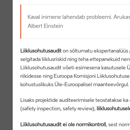
Kaval inimene lahendab probleemi. Arukas
Albert Einstein
Liiklusohutusaudit
on sõltumatu ekspertanalüüs pl
selgitada liiklusriskid ning teha ettepanekuid 
Liiklusohutusaudit võeti esimesena kasutusele Ü
riikidesse ning Euroopa Komisjoni Liiklusohutuse 
kohustuslikuks Üle-Euroopalisel maanteevõrgul.
Lisaks projektide auditeerimisele teostatakse 
(safety inspection, safety review),
liiklusohutuse
Liiklusohutusaudit ei ole normikontroll
, sest norm