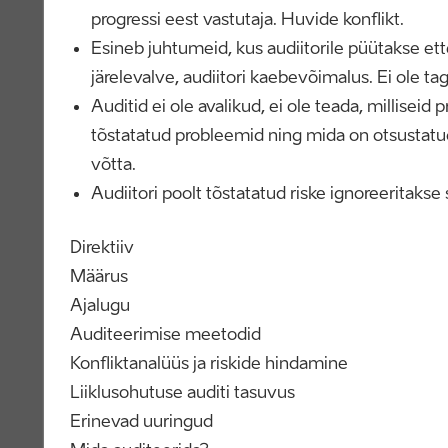
progressi eest vastutaja. Huvide konflikt.
Esineb juhtumeid, kus audiitorile püütakse et
järelevalve, audiitori kaebevõimalus. Ei ole ta
Auditid ei ole avalikud, ei ole teada, milliseid 
tõstatatud probleemid ning mida on otsustatu
võtta.
Audiitori poolt tõstatatud riske ignoreeritak
Direktiiv
Määrus
Ajalugu
Auditeerimise meetodid
Konfliktanalüüs ja riskide hindamine
Liiklusohutuse auditi tasuvus
Erinevad uuringud